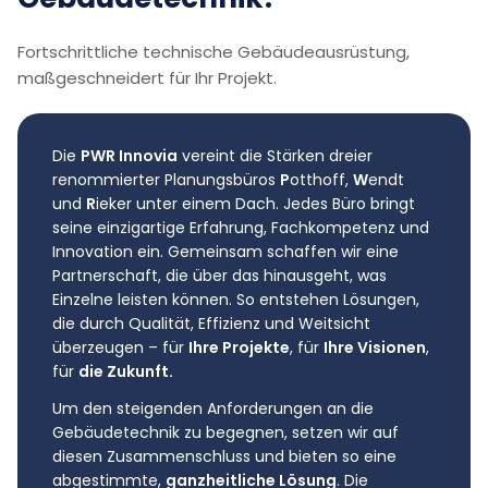
Fortschrittliche technische Gebäudeausrüstung,
maßgeschneidert für Ihr Projekt.
Die
PWR Innovia
vereint die Stärken dreier
renommierter Planungsbüros
P
otthoff,
W
endt
und
R
ieker unter einem Dach. Jedes Büro bringt
seine einzigartige Erfahrung, Fachkompetenz und
Innovation ein. Gemeinsam schaffen wir eine
Partnerschaft, die über das hinausgeht, was
Einzelne leisten können. So entstehen Lösungen,
die durch Qualität, Effizienz und Weitsicht
überzeugen – für
Ihre Projekte
, für
Ihre Visionen
,
für
die Zukunft.
Um den steigenden Anforderungen an die
Gebäudetechnik zu begegnen, setzen wir auf
diesen Zusammenschluss und bieten so eine
abgestimmte,
ganzheitliche Lösung
. Die