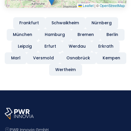
Leaflet
|
©
OpenStreetMap
Frankfurt
Schwaikheim
Nürnberg
München
Hamburg
Bremen
Berlin
Leipzig
Erfurt
Werdau
Erkrath
Marl
Versmold
Osnabrück
Kempen
Wertheim
PWR Innovia GmbH